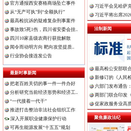
官方通报西安赛格商场坠亡事件
理高级..
习近平会见哈萨
世界屋脊 天路回响
永
从“无产可执”到“全额执行”
习近平将出席20
最高检抗诉的疑难复杂刑事案件
球治理..
法制新闻
事故致5死1伤，四川省安委会挂..
四川10家县级农商行获批解散
闻令而动明方向 靶向攻坚提质..
8
起
行业协会接连发公告
国
最高检公安部联
最新时事新闻
周岁未..
新修订的《人民
中国全民新闻网.
把老百姓关切的事一件一件办好
布
六部门发布通告
红船起航处 潮起向未来
广州首
分析研究当前经济形势和经济工..
两部门联合印发
“一代接着一代干”
定》
促家政服务业高质
中国公众新闻网.
推进打击整治非法社会组织工作
聚焦廉政法纪
深入开展职业健康保护行动
可再生能源发展“十五五”规划