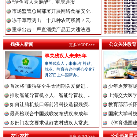
“活鱼被人为麻醉”，重庆通报
市场监管总局部署开展网络食品安全..
冻干草莓测出二十几种农药残留？云..
三年瞒报超千万 隐匿收入偷税被查处..
重拳出击！严查酒类产品五大违法违..
残疾人新闻
公众关注教育
更多/MORE>>>
事关残疾人未来5年
事关残疾人，未来5年补贴、
就业、教育有这些暖心变化7
月27日上午国新办..
首次将“孤独症全生命周期关爱促进..
少年逐梦赛场
推动智能导盲机器人、智能导盲杖、..
上海交大医
祁连巍巍树丰碑
高回报
如何让脑机接口等前沿科技造福残疾..
教育部部长怀
最高检联合中国残联发布残疾未成年..
国家大学科技
多部门发文要求做好农村残疾人常态..
《体育强国建
农业农村
公众形象展
更多/MORE>>>