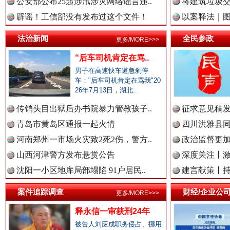
公安部公布25起涉汛涉灾网络谣言违..
将建筑垃圾
雄关漫道展新颜
“
辟谣！工信部没有发布过这个文件！
以案释法｜图“
中国廉政法纪网.
法治新闻
全民参政
更多/MORE>>>
“后车司机肯定在骂..
男子在高速快车道急刹停
车："后车司机肯定在骂我"20
中国律师在线.中
26年7月13日，湖北..
传销头目出狱后办书院暴力管教孩子..
征求意见稿发
青岛市黄岛区通报一起火情
四川洪雅县同
中国参政网.中
河南郑州一市场火灾致2死2伤，警方..
政治监督更
衣柜里的秘密
高速路上
山西河津警方发布悬赏公告
深度关注丨
沈阳一小区地库局部塌陷 91户居民..
建言献策丨持
中国全民新闻网.
案件追踪调查
财经/企业公
更多/MORE>>>
释永信一审获刑24年
被告人刘应成职务侵占、挪用