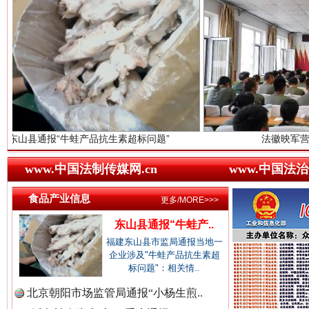
中国视频新闻网.
中国廉政法纪网.
牛蛙产品抗生素超标问题”
法徽映军营 权益有保障
www.中国法制传媒网.cn
www.中国法治
中国律师在线.中
红船起航处 潮起向未来
广州首
食品产业信息
更多/MORE>>>
东山县通报“牛蛙产..
中国参政网.中
福建东山县市监局通报当地一
企业涉及"牛蛙产品抗生素超
标问题"：相关情..
北京朝阳市场监管局通报“小杨生煎..