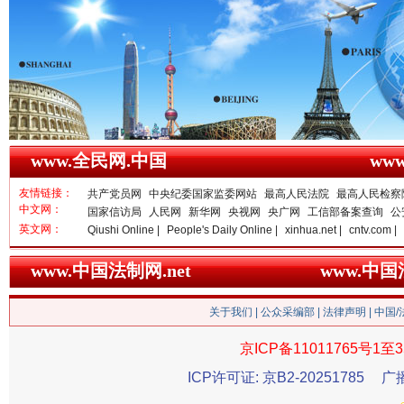
www.全民网.中国
ww
友情链接：
共产党员网
中央纪委国家监委网站
最高人民法院
最高人民检察
中文网：
国家信访局
人民网
新华网
央视网
央广网
工信部备案查询
公
衣柜里的秘密
高速路上
英文网：
Qiushi Online |
People's Daily Online |
xinhua.net |
cntv.com |
www.中国法制网.net
www.中
关于我们
|
公众采编部
|
法律声明
| 中国
京ICP备11011765号1至3
ICP许可证: 京B2-20251785
广