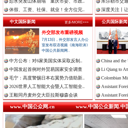
彭水突发山体崩塌 重庆市委、市政..
库尔勒市交通
中国法院新闻网.
休假、工资、社保、就业！全方位完..
深度关注丨让
中文国际新闻
公共国际新闻
更多/MORE>>>
外交部发布重磅视频
中国检察新闻网.
7月13日，外交部发言人办公
室发布双语视频《南海听涛》
“后车司机肯定在骂我”
全民健身
中国公共新闻网..
中方公布：对6家美国实体采取反制..
China and the
中国医药新闻网.
中国发起首例对外贸易国家安全调查
Li Qiang to At
毛宁：高度警惕日本右翼势力借助新..
Colombian Mini
2026世界人工智能大会暨人工智能全..
Assistant Fore
中国企业新闻网.
王毅同丹麦外交大臣拉斯穆森会谈
Assistant Fore
www.中国公众网.cn
www.中国公众新闻.中
中国农业新闻网.
世界屋脊 天路回响
永