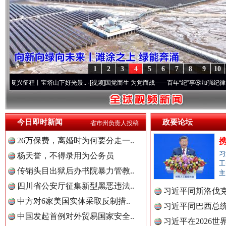
1
2
3
4
5
6
7
8
9
10
宝塔山下好光景..
·[视频]
因党而生 为党而战——百年“纪”事⑧加强纪律..
·[视频]
牢记初
“后车司机肯定在骂我”
全民健身
今日即时新闻
政要论坛
省市州负责人投稿
26万保费，离婚时为何要分走一..
习
杨天誉，不得录用为公务员
工
传销头目出狱后办书院暴力管教..
主
四川省公安厅征集新型黑恶违法..
习近平同斯洛伐
中方对6家美国实体采取反制措..
习近平同巴西总
中国发起首例对外贸易国家安全..
习近平在2026