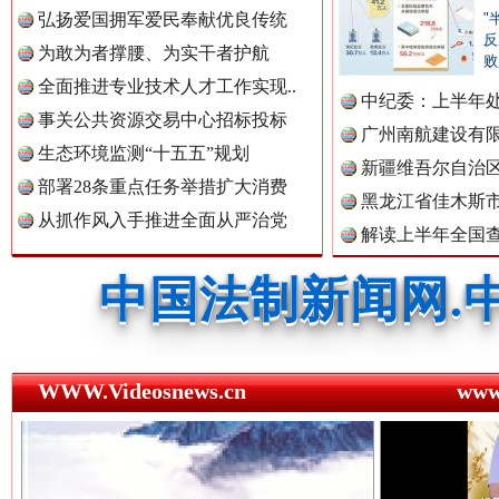
中国公民新闻网.
弘扬爱国拥军爱民奉献优良传统
"
反
为敢为者撑腰、为实干者护航
败
全面推进专业技术人才工作实现..
中纪委：上半年处
事关公共资源交易中心招标投标
中国公共新闻网.
三年瞒报超千万 隐匿收入偷税被查处..
广州南航建设有
生态环境监测“十五五”规划
新疆维吾尔自治
部署28条重点任务举措扩大消费
黑龙江省佳木斯
从抓作风入手推进全面从严治党
中国法制新闻网.
解读上半年全国
数据
中国法治新闻网.
WWW.Videosnews.cn
ww
祁连巍巍树丰碑
高回报
中国法院新闻网.