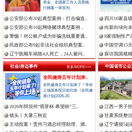
中国公众新闻网.
资金、非国家工作人员受贿、
行贿案一审宣判..
公安部公布20起典型案例：打击编造..
四川10家县
公安部公布10起网络赌球典型案例 ..
向新向绿向未
春天里的科技盛宴
中国公民新闻网.
警惕！对公账户成为诈骗洗钱重要通..
8家强制性产
民政部公布9起非法社会组织典型案..
中国空调15
辽宁抚顺车祸致4人死亡，24人被问..
探访我国规模
中国公共新闻网.
社会/身边事件
中国省市公众
更多/MORE>>>
全民健身五年计划来..
中国法制新闻网.
全民健身五年计划来了！等你
上场国务院日前印发《全民健
身计划(2026-20..
巳巳如意，开工大吉！
三轮上
2026年阿坝州“萌芽杯·希望杯”三..
江西一男子拒
中国法治新闻网.
镜头丨大暑三秋近
甘肃系统整治
主动投案！贵州习酒总经理助理、酒..
辽宁通报5起