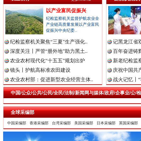
以产业富民促振兴
纪检监察机关监督护航农业全
产业链高质量发展以产业富民
促振兴中央纪委..
纪检监察机关聚焦“三夏”生产强化..
记黑龙江省双
一枚“钉子”竟然扎入要害部门
深度关注丨严管“册外地”助力黑土..
百年奋进铸辉
农业农村现代化“十五五”规划出炉
新老纪检监察
镜头丨护航高标准农田建设
庆祝中国共产
农业农村部：促进新型农业经营主体..
战火记忆丨“
中国/公众/公共/公民/全民/法制/新闻网与媒体/政府/企事业/
全球采编部
中国采编部
香港采编部
台湾采编部
美国采编部
日本采编部
英国采编部
雄关漫道展新颜
“