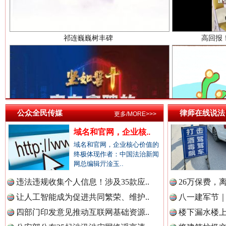
中国检察新闻网.
中国医药新闻网.
一枚“钉子”竟然扎入要害部门
公众全民传媒
律师在线说法
更多/MORE>>>
中国企业新闻网.
域名和官网，企业核..
域名和官网，企业核心价值的
终极体现作者：中国法治新闻
网总编辑亓淦玉..
中国农业新闻网.
违法违规收集个人信息！涉及35款应..
26万保费，
让人工智能成为促进共同繁荣、维护..
八一建军节｜
四部门印发意见推动互联网基础资源..
楼下漏水楼上
中国视频新闻网.