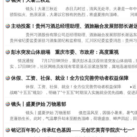
镜头丨大暑三秋近
镜头丨大暑三秋近 赤日几时过，清风无处寻。大暑是一年中
骄阳似火、热浪滚滚，大暑以它独有的热烈，将盛夏推向顶峰。 河南省
主动投案！贵州习酒总经理助理、酒旅融合发展部部长谢
贵州习酒股份有限公司总经理助理、酒旅融合发展部部长谢远
贵州省纪委监委派驻习酒集团纪检监察组、汇川区纪委监委消息：贵州习酒
彭水突发山体崩塌 重庆市委、市政府：高度重视
情况通报 7月17日9时8分，重庆彭水县汉葭街道突发山体崩塌
实，17日8时许，社区网格员发现有零星落石后紧急预警，属地迅速组织6
休假、工资、社保、就业！全方位完善劳动者权益保障
休假、工资、社保、就业！全方位完善劳动者权益保障 ▸近日
战略"十五五"规划》，明确了"十五五"时期深入实施就业优先战略、促进高
镜头丨盛夏伊始 万物葱郁
镜头丨盛夏伊始 万物葱郁 倏忽温风至，因循小暑来。暑气缓
意蓬勃生长。此时，气温攀升却未至酷热顶峰，荷塘盛放、蝉声四起，田间
网上购药对药下症？
铭记百年初心 传承红色基因——元创艺美育学院庆“七一”