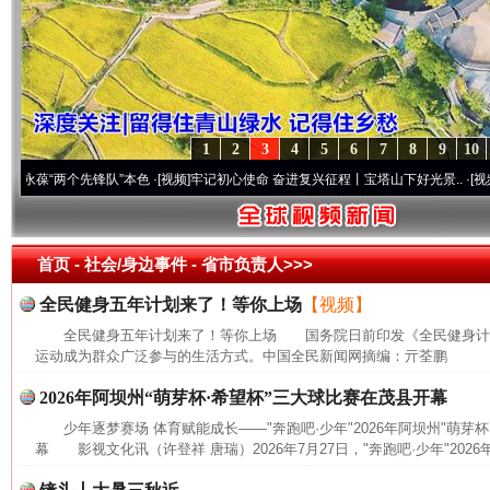
1
2
3
4
5
6
7
8
9
10
葆“两个先锋队”本色
·[视频]
牢记初心使命 奋进复兴征程丨宝塔山下好光景..
·[视频]
因党
首页
- 社会/身边事件 -
省市负责人>>>
全民健身五年计划来了！等你上场
【视频】
全民健身五年计划来了！等你上场 国务院日前印发《全民健身计划(20
运动成为群众广泛参与的生活方式。中国全民新闻网摘编：亓荃鹏
2026年阿坝州“萌芽杯·希望杯”三大球比赛在茂县开幕
少年逐梦赛场 体育赋能成长——"奔跑吧·少年"2026年阿坝州"萌芽
幕 影视文化讯（许登祥 唐瑞）2026年7月27日，"奔跑吧·少年"2026年