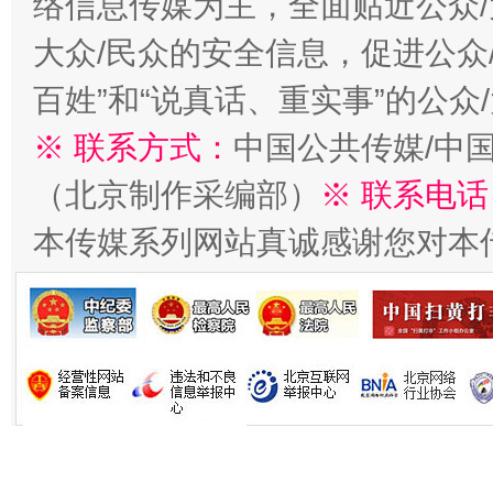
络信息传媒为主，全面贴近公众/
今
在谋一域中谋全局
大众/民众的安全信息，促进公众
百姓”和“说真话、重实事”的公众
※ 联系方式：
中国公共传媒/中
（北京制作采编部）
※ 联系电话
本传媒系列网站真诚感谢您对本
习近平的博鳌关键词
魏明亮