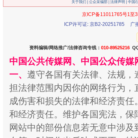
关于我们
|
公众采编部
|
法律声明
| 中国
京ICP备11011765号1至3
今
在谋一域中谋全局
ICP许可证: 京B2-20251785
广
资料编辑/网络推广/法律咨询专线：
010-89525216
QQ
中国公共传媒网、中国公众传媒
一、
遵守各国有关法律、法规，
担法律范围内因你的网络行为，
成伤害和损失的法律和经济责任
习近平的博鳌关键词
魏明亮
和经济责任。维护各国宪法，保
网站中的部份信息若无意中涉及