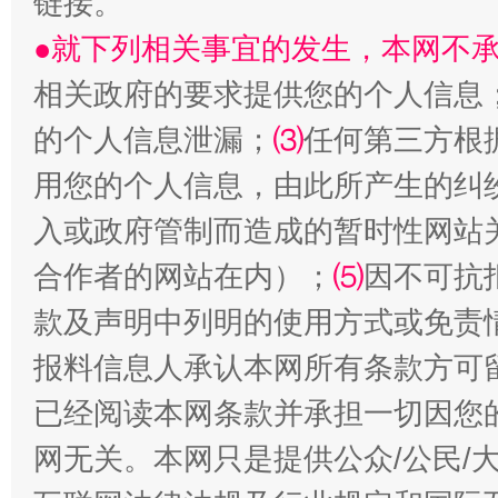
链接。
揭批美国五大"原罪"
"炒
●就下列相关事宜的发生，本网不
相关政府的要求提供您的个人信息
的个人信息泄漏；
⑶
任何第三方根
用您的个人信息，由此所产生的纠
入或政府管制而造成的暂时性网站
合作者的网站在内）；
⑸
因不可抗
款及声明中列明的使用方式或免责
解纷+调解+退费，一次搞定
报料信息人承认本网所有条款方可
已经阅读本网条款并承担一切因您
网无关。本网只是提供公众/公民/