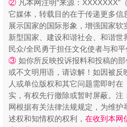
②
凡本网注明“来源：XXXXXX
它媒体，转载目的在于传递更多信
展示国家的国际形象，增强国家软
新型国家、建设和谐社会、和谐世界
民众/全民勇于担任文化使者与和
③
如你所反映投诉报料和投稿的部
招工难、用工荒背后
或不文明用语，请谅解！如因被反
人或单位版权和其它问题需即时在
实，有权先行撤除或暂时屏蔽。注
网根据有关法律法规规定，为维护
述权和知情权的权利，
在收到本网