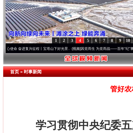
1
2
3
4
5
6
7
8
9
10
奋进复兴征程丨宝塔山下好光景..
·[视频]
因党而生 为党而战——百年“纪”事⑧加强纪律.
首页
»
时事新闻
管好农
学习贯彻中央纪委五次