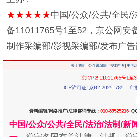
★★★★★
中国/公众/公共/全民/
备11011765号1至52，京公网安备：
今
制作采编部/影视采编部/发布广告
在谋一域中谋全局
关于我们
|
公众采编部
|
法律声明
| 中国
京ICP备11011765号1至3
ICP许可证: 京B2-20251785
广
资料编辑/网络推广/法律咨询专线：
010-89525216
QQ
习近平的博鳌关键词
中国/公众/公共/全民/法治/法制/
魏明亮
一、
遵守各国有关法律、法规，遵